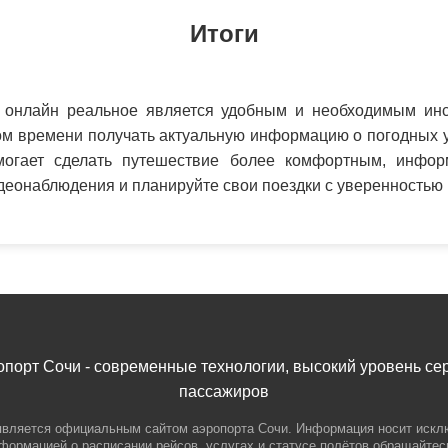
Итоги
 онлайн реальное является удобным и необходимым инс
м времени получать актуальную информацию о погодных у
могает сделать путешествие более комфортным, инфо
еонаблюдения и планируйте свои поездки с уверенностью
орт Сочи - современные технологии, высокий уровень се
пассажиров
является официальным сайтом аэропорта Сочи. Информация носит иск
нформацией о расписании рейсов, услугах и статусе полётов обращайте