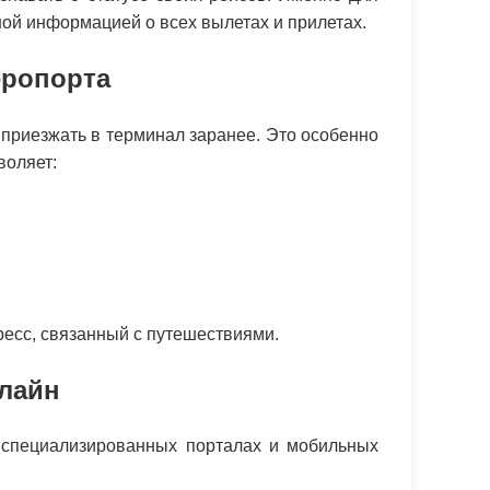
ной информацией о всех вылетах и прилетах.
эропорта
приезжать в терминал заранее. Это особенно
воляет:
ресс, связанный с путешествиями.
нлайн
 специализированных порталах и мобильных