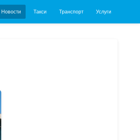
Новости
Такси
Транспорт
Услуги