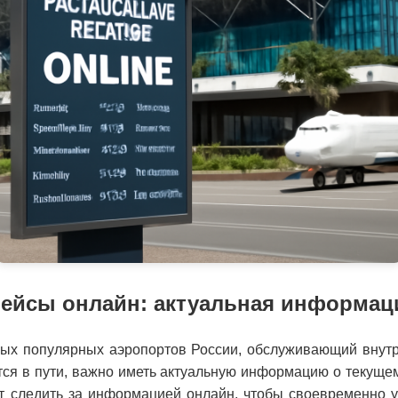
рейсы онлайн: актуальная информац
ых популярных аэропортов России, обслуживающий внутр
тся в пути, важно иметь актуальную информацию о текущем
 следить за информацией онлайн, чтобы своевременно уз