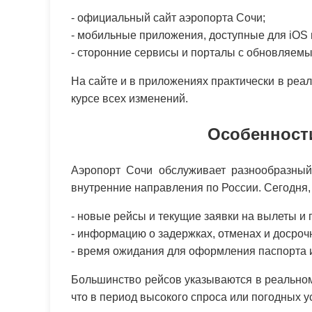
- официальный сайт аэропорта Сочи;
- мобильные приложения, доступные для iOS и
- сторонние сервисы и порталы с обновляем
На сайте и в приложениях практически в реа
курсе всех изменений.
Особенности
Аэропорт Сочи обслуживает разнообразный 
внутренние направления по России. Сегодня,
- новые рейсы и текущие заявки на вылеты и 
- информацию о задержках, отменах и досроч
- время ожидания для оформления паспорта 
Большинство рейсов указываются в реальном 
что в период высокого спроса или погодных 