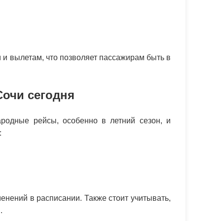
 и вылетам, что позволяет пассажирам быть в
Сочи сегодня
ародные рейсы, особенно в летний сезон, и
:
енений в расписании. Также стоит учитывать,
.