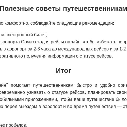
Полезные советы путешественника
о комфортно, соблюдайте следующие рекомендации:
ли электронный билет;
аэропорта Сочи сегодня рейсы онлайн, чтобы избежать неп
 в аэропорт за 2-3 часа до международных рейсов и за 1-2
еративного получения информации о статусе рейсов.
Итог
айн" помогает путешественникам быстро и удобно ори
оевременно узнавать о статусе рейсов, планировать сво
мобильными приложениями, чтобы ваше путешествие было
 перед выездом в аэропорт и во время путешествия — это
ез пробелов.