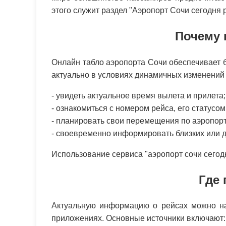
этого служит раздел "Аэропорт Сочи сегодня 
Почему 
Онлайн табло аэропорта Сочи обеспечивает 
актуально в условиях динамичных изменений 
- увидеть актуальное время вылета и прилета;
- ознакомиться с номером рейса, его статусо
- планировать свои перемещения по аэропорт
- своевременно информировать близких или д
Использование сервиса "аэропорт сочи сегод
Где 
Актуальную информацию о рейсах можно на
приложениях. Основные источники включают: