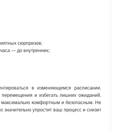
м
риятных сюрпризов;
 часа — до внутренних;
ентироваться в изменяющемся расписании.
и перемещения и избегать лишних ожиданий.
 максимально комфортным и безопасным. Не
 значительно упростит ваш процесс и снизит