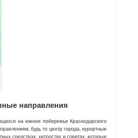
овные направления
ющихся на южное побережье Краснодарского
равлениям, будь то центр города, курортные
ных средствах, хитростях и советах, которые