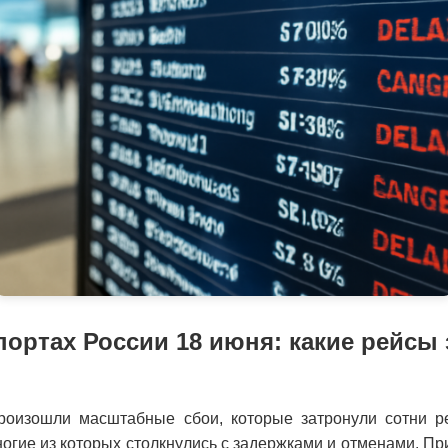
портах России 18 июня: какие рейсы
роизошли масштабные сбои, которые затронули сотни р
огие из которых столкнулись с задержками и отменами. Пр